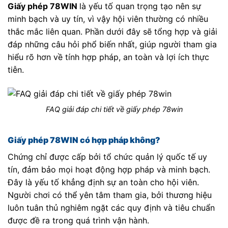
Giấy phép 78WIN
là yếu tố quan trọng tạo nên sự
minh bạch và uy tín, vì vậy hội viên thường có nhiều
thắc mắc liên quan. Phần dưới đây sẽ tổng hợp và giải
đáp những câu hỏi phổ biến nhất, giúp người tham gia
hiểu rõ hơn về tính hợp pháp, an toàn và lợi ích thực
tiễn.
FAQ giải đáp chi tiết về giấy phép 78win
Giấy phép 78WIN có hợp pháp không?
Chứng chỉ được cấp bởi tổ chức quản lý quốc tế uy
tín, đảm bảo mọi hoạt động hợp pháp và minh bạch.
Đây là yếu tố khẳng định sự an toàn cho hội viên.
Người chơi có thể yên tâm tham gia, bởi thương hiệu
luôn tuân thủ nghiêm ngặt các quy định và tiêu chuẩn
được đề ra trong quá trình vận hành.