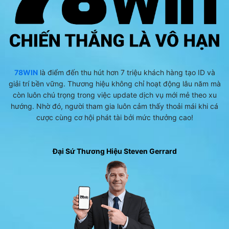
78WIN
là điểm đến thu hút hơn 7 triệu khách hàng tạo ID và
giải trí bền vững. Thương hiệu không chỉ hoạt động lâu năm mà
còn luôn chú trọng trong việc update dịch vụ mới mẻ theo xu
hướng. Nhờ đó, người tham gia luôn cảm thấy thoải mái khi cá
cược cùng cơ hội phát tài bởi mức thưởng cao!
Đại Sứ Thương Hiệu Steven Gerrard