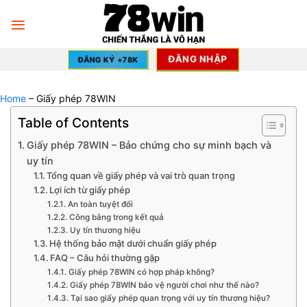
Bỏ
qua
nội
dung
ĐĂNG NHẬP
ĐĂNG KÝ +78K
Home
–
Giấy phép 78WIN
Table of Contents
Giấy phép 78WIN – Bảo chứng cho sự minh bạch và
uy tín
Tổng quan về giấy phép và vai trò quan trọng
Lợi ích từ giấy phép
An toàn tuyệt đối
Công bằng trong kết quả
Uy tín thương hiệu
Hệ thống bảo mật dưới chuẩn giấy phép
FAQ – Câu hỏi thường gặp
Giấy phép 78WIN có hợp pháp không?
Giấy phép 78WIN bảo vệ người chơi như thế nào?
Tại sao giấy phép quan trọng với uy tín thương hiệu?