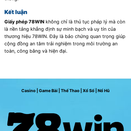
Kết luận
Giấy phép 78WIN
không chỉ là thủ tục pháp lý mà còn
là nền tảng khẳng định sự minh bạch và uy tín của
thương hiệu 78WIN. Đây là bảo chứng quan trọng giúp
cộng đồng an tâm trải nghiệm trong môi trường an
toàn, công bằng và hiện đại.
Casino
|
Game Bài
|
Thể Thao
|
Xổ Số
|
Nổ Hũ