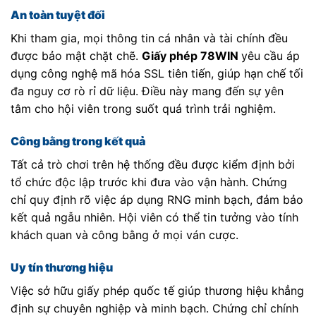
An toàn tuyệt đối
Khi tham gia, mọi thông tin cá nhân và tài chính đều
được bảo mật chặt chẽ.
Giấy phép 78WIN
yêu cầu áp
dụng công nghệ mã hóa SSL tiên tiến, giúp hạn chế tối
đa nguy cơ rò rỉ dữ liệu. Điều này mang đến sự yên
tâm cho hội viên trong suốt quá trình trải nghiệm.
Công bằng trong kết quả
Tất cả trò chơi trên hệ thống đều được kiểm định bởi
tổ chức độc lập trước khi đưa vào vận hành. Chứng
chỉ quy định rõ việc áp dụng RNG minh bạch, đảm bảo
kết quả ngẫu nhiên. Hội viên có thể tin tưởng vào tính
khách quan và công bằng ở mọi ván cược.
Uy tín thương hiệu
Việc sở hữu giấy phép quốc tế giúp thương hiệu khẳng
định sự chuyên nghiệp và minh bạch.
Chứng chỉ chính