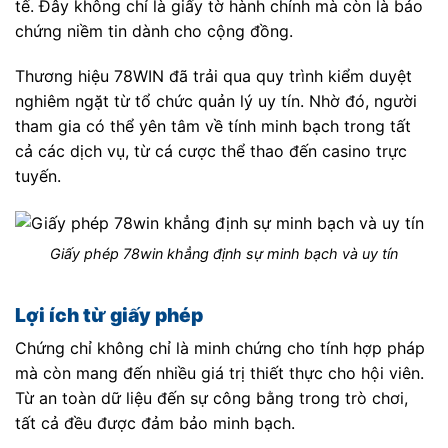
tế. Đây không chỉ là giấy tờ hành chính mà còn là bảo
chứng niềm tin dành cho cộng đồng.
Thương hiệu 78WIN đã trải qua quy trình kiểm duyệt
nghiêm ngặt từ tổ chức quản lý uy tín. Nhờ đó, người
tham gia có thể yên tâm về tính minh bạch trong tất
cả các dịch vụ, từ cá cược thể thao đến casino trực
tuyến.
Giấy phép 78win khẳng định sự minh bạch và uy tín
Lợi ích từ giấy phép
Chứng chỉ không chỉ là minh chứng cho tính hợp pháp
mà còn mang đến nhiều giá trị thiết thực cho hội viên.
Từ an toàn dữ liệu đến sự công bằng trong trò chơi,
tất cả đều được đảm bảo minh bạch.