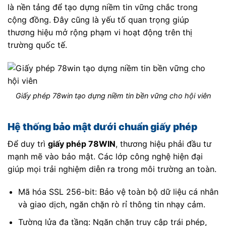
là nền tảng để tạo dựng niềm tin vững chắc trong
cộng đồng. Đây cũng là yếu tố quan trọng giúp
thương hiệu mở rộng phạm vi hoạt động trên thị
trường quốc tế.
Giấy phép 78win tạo dựng niềm tin bền vững cho hội viên
Hệ thống bảo mật dưới chuẩn giấy phép
Để duy trì
giấy phép 78WIN
, thương hiệu phải đầu tư
mạnh mẽ vào bảo mật. Các lớp công nghệ hiện đại
giúp mọi trải nghiệm diễn ra trong môi trường an toàn.
Mã hóa SSL 256-bit: Bảo vệ toàn bộ dữ liệu cá nhân
và giao dịch, ngăn chặn rò rỉ thông tin nhạy cảm.
Tường lửa đa tầng: Ngăn chặn truy cập trái phép,