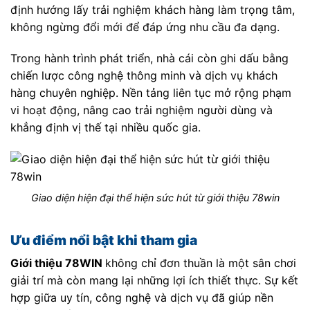
định hướng lấy trải nghiệm khách hàng làm trọng tâm,
không ngừng đổi mới để đáp ứng nhu cầu đa dạng.
Trong hành trình phát triển, nhà cái còn ghi dấu bằng
chiến lược công nghệ thông minh và dịch vụ khách
hàng chuyên nghiệp. Nền tảng liên tục mở rộng phạm
vi hoạt động, nâng cao trải nghiệm người dùng và
khẳng định vị thế tại nhiều quốc gia.
Giao diện hiện đại thể hiện sức hút từ giới thiệu 78win
Ưu điểm nổi bật khi tham gia
Giới thiệu 78WIN
không chỉ đơn thuần là một sân chơi
giải trí mà còn mang lại những lợi ích thiết thực. Sự kết
hợp giữa uy tín, công nghệ và dịch vụ đã giúp nền