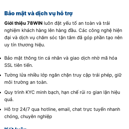
Bảo mật và dịch vụ hỗ trợ
Giới thiệu 78WIN
luôn đặt yếu tố an toàn và trải
nghiệm khách hàng lên hàng đầu. Các công nghệ hiện
đại và dịch vụ chăm sóc tận tâm đã góp phần tạo nên
uy tín thương hiệu.
Bảo mật thông tin cá nhân và giao dịch nhờ mã hóa
SSL tiên tiến.
Tường lửa nhiều lớp ngăn chặn truy cập trái phép, giữ
môi trường an toàn.
Quy trình KYC minh bạch, hạn chế rủi ro gian lận hiệu
quả.
Hỗ trợ 24/7 qua hotline, email, chat trực tuyến nhanh
chóng, chuyên nghiệp