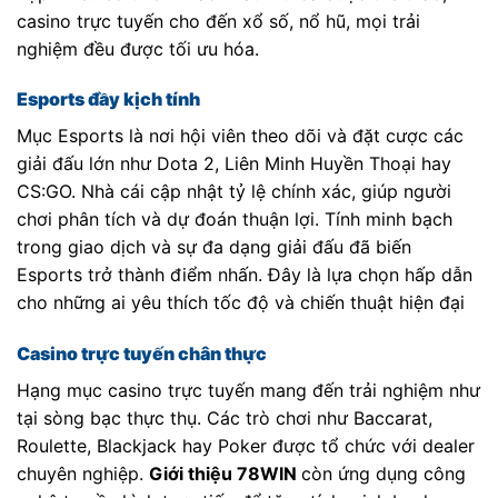
casino trực tuyến cho đến xổ số, nổ hũ, mọi trải
nghiệm đều được tối ưu hóa.
Esports đầy kịch tính
Mục Esports là nơi hội viên theo dõi và đặt cược các
giải đấu lớn như Dota 2, Liên Minh Huyền Thoại hay
CS:GO. Nhà cái cập nhật tỷ lệ chính xác, giúp người
chơi phân tích và dự đoán thuận lợi. Tính minh bạch
trong giao dịch và sự đa dạng giải đấu đã biến
Esports trở thành điểm nhấn. Đây là lựa chọn hấp dẫn
cho những ai yêu thích tốc độ và chiến thuật hiện đại
Casino trực tuyến chân thực
Hạng mục casino trực tuyến mang đến trải nghiệm như
tại sòng bạc thực thụ. Các trò chơi như Baccarat,
Roulette, Blackjack hay Poker được tổ chức với dealer
chuyên nghiệp.
Giới thiệu 78WIN
còn ứng dụng công