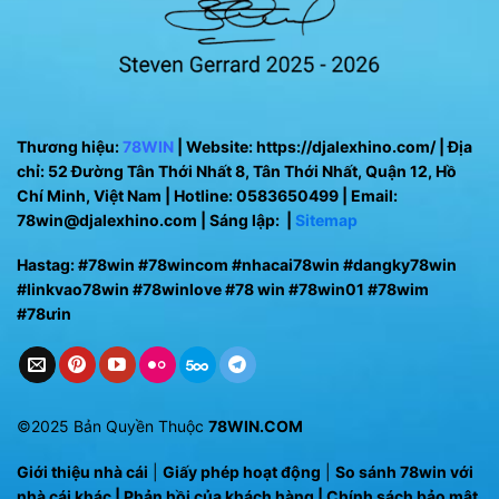
Thương hiệu:
78WIN
|
Website:
https://djalexhino.com/
| Địa
chỉ:
52 Đường Tân Thới Nhất 8, Tân Thới Nhất, Quận 12, Hồ
Chí Minh, Việt Nam
|
Hotline:
0583650499
|
Email:
78win@djalexhino.com |
Sáng lập: |
Sitemap
Hastag: #78win #78wincom #nhacai78win #dangky78win
#linkvao78win #78winlove #78 win #78win01 #78wim
#78ưin
©2025 Bản Quyền Thuộc
78WIN.COM
Giới thiệu nhà cái
|
Giấy phép hoạt động
|
So sánh 78win với
nhà cái khác
|
Phản hồi của khách hàng
|
Chính sách bảo mật