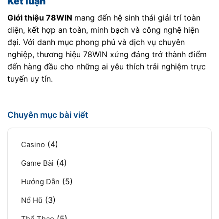
Kết luận
Giới thiệu 78WIN
mang đến hệ sinh thái giải trí toàn
diện, kết hợp an toàn, minh bạch và công nghệ hiện
đại. Với danh mục phong phú và dịch vụ chuyên
nghiệp, thương hiệu 78WIN xứng đáng trở thành điểm
đến hàng đầu cho những ai yêu thích trải nghiệm trực
tuyến uy tín.
Chuyên mục bài viết
(4)
Casino
(4)
Game Bài
(5)
Hướng Dẫn
(3)
Nổ Hũ
(5)
Thể Thao