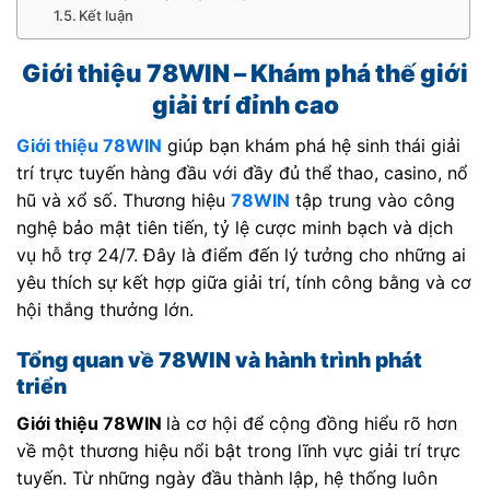
Kết luận
Giới thiệu 78WIN – Khám phá thế giới
giải trí đỉnh cao
Giới thiệu 78WIN
giúp bạn khám phá hệ sinh thái giải
trí trực tuyến hàng đầu với đầy đủ thể thao, casino, nổ
hũ và xổ số. Thương hiệu
78WIN
tập trung vào công
nghệ bảo mật tiên tiến, tỷ lệ cược minh bạch và dịch
vụ hỗ trợ 24/7. Đây là điểm đến lý tưởng cho những ai
yêu thích sự kết hợp giữa giải trí, tính công bằng và cơ
hội thắng thưởng lớn.
Tổng quan về 78WIN và hành trình phát
triển
Giới thiệu 78WIN
là cơ hội để cộng đồng hiểu rõ hơn
về một thương hiệu nổi bật trong lĩnh vực giải trí trực
tuyến. Từ những ngày đầu thành lập, hệ thống luôn