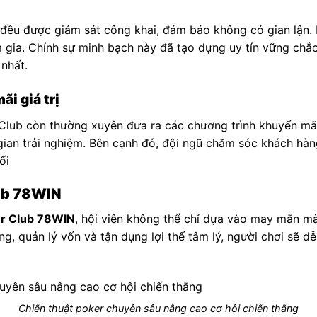
đều được giám sát công khai, đảm bảo không có gian lận. 
m gia. Chính sự minh bạch này đã tạo dựng uy tín vững chắ
nhất.
i giá trị
Club
còn thường xuyên đưa ra các chương trình khuyến mãi 
 gian trải nghiệm. Bên cạnh đó, đội ngũ chăm sóc khách hà
ối
lub 78WIN
r Club 78WIN
, hội viên không thể chỉ dựa vào may mắn mà
ống, quản lý vốn và tận dụng lợi thế tâm lý, người chơi sẽ 
Chiến thuật poker chuyên sâu nâng cao cơ hội chiến thắng