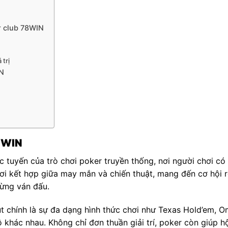
r club 78WIN
 trị
IN
78WIN
ực tuyến của trò chơi poker truyền thống, nơi người chơi có 
hơi kết hợp giữa may mắn và chiến thuật, mang đến cơ hội r
từng ván đấu.
út chính là sự đa dạng hình thức chơi như Texas Hold’em, 
 khác nhau. Không chỉ đơn thuần giải trí, poker còn giúp hộ