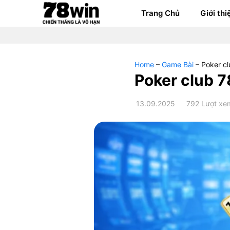
Bỏ
Trang Chủ
Giới th
qua
nội
dung
Home
–
Game Bài
–
Poker c
Poker club 
13.09.2025
792 Lượt x