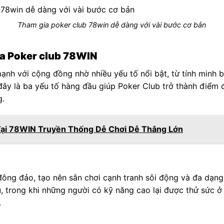
Tham gia poker club 78win dễ dàng với vài bước cơ bản
ủa Poker club 78WIN
ạnh với cộng đồng nhờ nhiều yếu tố nổi bật, từ tính minh 
đây là ba yếu tố hàng đầu giúp Poker Club trở thành điểm 
g.
 Tại 78WIN Truyền Thống Dễ Chơi Dễ Thắng Lớn
đông đảo, tạo nên sân chơi cạnh tranh sôi động và đa dạn
ủ, trong khi những người có kỹ năng cao lại được thử sức 
.