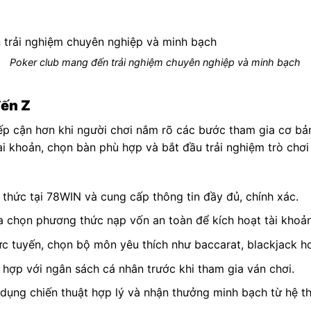
Poker club mang đến trải nghiệm chuyên nghiệp và minh bạch
đến Z
iếp cận hơn khi người chơi nắm rõ các bước tham gia cơ bản.
i khoản, chọn bàn phù hợp và bắt đầu trải nghiệm trò chơ
 thức tại 78WIN và cung cấp thông tin đầy đủ, chính xác.
a chọn phương thức nạp vốn an toàn để kích hoạt tài khoản
c tuyến, chọn bộ môn yêu thích như baccarat, blackjack ho
hợp với ngân sách cá nhân trước khi tham gia ván chơi.
 dụng chiến thuật hợp lý và nhận thưởng minh bạch từ hệ t