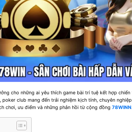
ưởng cho những ai yêu thích game bài trí tuệ kết hợp chiến
, poker club mang đến trải nghiệm kịch tính, chuyên nghiệ
cách chơi, ưu điểm và những phản hồi từ cộng đồng
78WINN