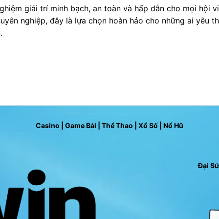
ghiệm giải trí minh bạch, an toàn và hấp dẫn cho mọi hội viê
uyên nghiệp, đây là lựa chọn hoàn hảo cho những ai yêu th
.
Casino
|
Game Bài
|
Thể Thao
|
Xổ Số
|
Nổ Hũ
Đại S