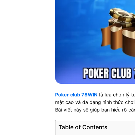
Poker club 78WIN
là lựa chọn lý t
mật cao và đa dạng hình thức chơi
Bài viết này sẽ giúp bạn hiểu rõ 
Table of Contents