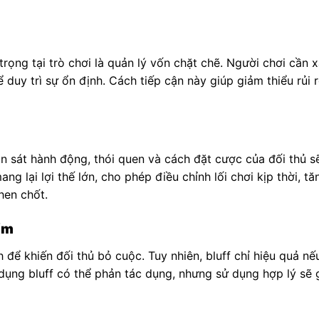
rọng tại trò chơi là quản lý vốn chặt chẽ. Người chơi cần 
duy trì sự ổn định. Cách tiếp cận này giúp giảm thiểu rủi r
an sát hành động, thói quen và cách đặt cược của đối thủ 
ng lại lợi thế lớn, cho phép điều chỉnh lối chơi kịp thời, t
hen chốt.
ểm
nh để khiến đối thủ bỏ cuộc. Tuy nhiên, bluff chỉ hiệu quả n
m dụng bluff có thể phản tác dụng, nhưng sử dụng hợp lý sẽ 