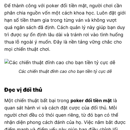
Để thành công với poker đổi tiền mặt, người chơi cần
phân chia nguồn vốn một cách khoa học. Luôn đặt giới
hạn số tiền tham gia trong từng ván và không vượt
quá ngân sách đã định. Cách quản lý này giúp bạn duy
trì được sự ổn định lâu dài và tránh rơi vào tình huống
thua lỗ ngoài ý muốn. Đây là nền tảng vững chắc cho
mọi chiến thuật chơi.
Các chiến thuật đỉnh cao cho bạn tiền tỷ cực dễ
Đọc vị đối thủ
Một chiến thuật bất bại trong
poker đổi tiền mặt
là
quan sát hành vi và cách đặt cược của đối thủ. Mỗi
người chơi đều có thói quen riêng, từ đó bạn có thể
nhận diện phong cách đánh của họ. Việc nắm bắt được
điểm mạnh và điểm yếu này giúp bạn điều chỉnh lối