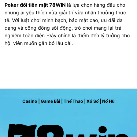
Poker đổi tiền mặt 78WIN
là lựa chọn hàng đầu cho
những ai yêu thích vừa giải trí vừa nhận thưởng thực
tế. Với luật chơi minh bạch, bảo mật cao, ưu đãi đa
dạng và cộng đồng sôi động, trò chơi mang lại trải
nghiệm toàn diện. Đây chính là điểm đến lý tưởng cho
hội viên muốn gắn bó lâu dài.
Casino
|
Game Bài
|
Thể Thao
|
Xổ Số
|
Nổ Hũ