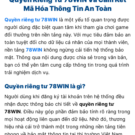
Mã Hóa Thông Tin An Toàn
Quyền riêng tư 78WIN
là một yếu tố quan trọng được
người dùng đặc biệt quan tâm khi tham gia chơi game
đổi thưởng trên nền tảng này. Với mục tiêu đảm bảo an
toàn tuyệt đối cho dữ liệu cá nhân của mọi thành viên,
nền tảng
78WIN
không ngừng cải tiến hệ thống bảo
mật. Thông qua nội dung được chia sẻ trong văn bản,
bạn có thể yên tâm cung cấp thông tin trong quá trình
trải nghiệm dịch vụ.
Quyền riêng tư 78WIN là gì?
Người dùng khi đăng ký tài khoản trên hệ thống đều
nhận được thông báo chi tiết về
quyền riêng tư
78WIN
. Điều này góp phần đảm bảo tính rõ ràng trong
mọi hoạt động liên quan đến dữ liệu. Nhờ đó, thương
hiệu nhà cái trở thành một trong những nền tảng tiên
phong về bảo mật thông tin tại thị trường Việt Nam.