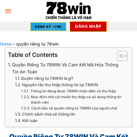
Bỏ
qua
nội
dung
ĐĂNG NHẬP
ĐĂNG KÝ +78K
Home
–
quyền riêng tư 78win
Table of Contents
Quyền Riêng Tư 78WIN Và Cam Kết Mã Hóa Thông
Tin An Toàn
Quyền riêng tư 78WIN là gì?
Nguyên tắc thu thập thông tin tại 78WIN
Thông tin đang được 78WIN nhận diện và thu thập
Mục đích nhà cái muốn thu thập và sử dụng thông tin
thành viên
Cách bảo vệ quyền riêng tư 78WIN của người chơi
Chính sách chia sẻ thông tin
Kết luận
Quyền Riêng Tư 78WIN Và Cam Kết