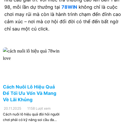
98, mỗi lần dự thưởng tại
78WIN
không chỉ là cuộc
chơi may rủi mà còn là hành trình chạm đến đỉnh cao
cảm xúc – nơi mà cơ hội đổi đời có thể đến bất ngờ
chỉ sau một cú click.
Cách Nuôi Lô Hiệu Quả
Để Tối Ưu Vốn Và Mang
Về Lãi Khủng
20.11.2025
1158 Lượt xem
Cách nuôi lô hiệu quả đòi hỏi người
chơi phải có kỹ năng soi cầu đa
dạng, nhạy bén với tình hình. Đồng