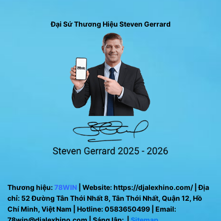
Đại Sứ Thương Hiệu Steven Gerrard
Thương hiệu:
78WIN
|
Website:
https://djalexhino.com/
| Địa
chỉ:
52 Đường Tân Thới Nhất 8, Tân Thới Nhất, Quận 12, Hồ
Chí Minh, Việt Nam
|
Hotline:
0583650499
|
Email:
78win@djalexhino.com |
Sáng lập: |
Sitemap