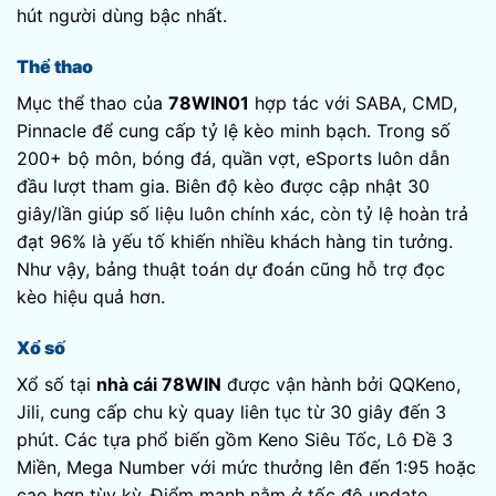
hút người dùng bậc nhất.
Thể thao
Mục thể thao của
78WIN01
hợp tác với SABA, CMD,
Pinnacle để cung cấp tỷ lệ kèo minh bạch. Trong số
200+ bộ môn, bóng đá, quần vợt, eSports luôn dẫn
đầu lượt tham gia. Biên độ kèo được cập nhật 30
giây/lần giúp số liệu luôn chính xác, còn tỷ lệ hoàn trả
đạt 96% là yếu tố khiến nhiều khách hàng tin tưởng.
Như vậy, bảng thuật toán dự đoán cũng hỗ trợ đọc
kèo hiệu quả hơn.
Xổ số
Xổ số tại
nhà cái
78WIN
được vận hành bởi QQKeno,
Jili, cung cấp chu kỳ quay liên tục từ 30 giây đến 3
phút. Các tựa phổ biến gồm Keno Siêu Tốc, Lô Đề 3
Miền, Mega Number với mức thưởng lên đến 1:95 hoặc
cao hơn tùy kỳ. Điểm mạnh nằm ở tốc độ update