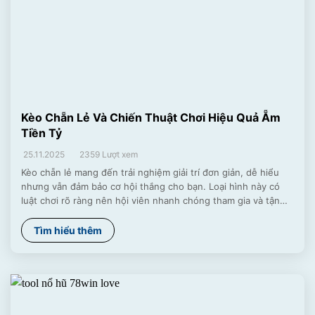
Kèo Chẵn Lẻ Và Chiến Thuật Chơi Hiệu Quả Ẵm
Tiền Tỷ
25.11.2025
2359 Lượt xem
Kèo chẵn lẻ mang đến trải nghiệm giải trí đơn giản, dễ hiểu
nhưng vẫn đảm bảo cơ hội thắng cho bạn. Loại hình này có
luật chơi rõ ràng nên hội viên nhanh chóng tham gia và tận
hưởng. Bài viết sau, 78WIN sẽ hướng dẫn chi tiết cách chơi và
bí quyết tối ưu tỷ lệ thành công. Giới thiệu kèo chẵn lẻ và
Tìm hiểu thêm
những điều cần biết Kèo chẵn lẻ là loại hình cược dự đoán
tổng kết quả cuối cùng sẽ thuộc số chẵn hay lẻ. Luật chơi
đơn giản giúp bạn dễ tiếp cận nhưng...