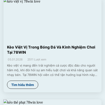
Kèo Việt Vị Trong Bóng Đá Và Kinh Nghiệm Chơi
Tại 78WIN
05.01.2026
2511 Lượt xem
Kèo việt vị mang đến trải nghiệm cá cược độc đáo cho người
hâm mộ, khi đòi hỏi sự am hiểu luật chơi và khả năng quan sát
nhạy bén. Tại 78WIN hội viên có thể tận hưởng loại hình này
với tỷ lệ hấp dẫn, đồng thời nâng cao cơ hội thắng nhờ tính
năng hỗ trợ phân tích chuẩn xác. Giới thiệu kèo việt vị Kèo
Tìm hiểu thêm
việt vị là loại hình cá cược trong bóng đá, nơi người chơi dự
đoán liệu cầu thủ đã đứng dưới hậu vệ cuối cùng của đối thủ
hay chưa. Khác với...