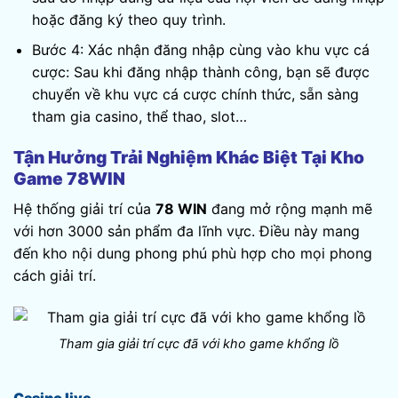
hoặc đăng ký theo quy trình.
Bước 4: Xác nhận đăng nhập cùng vào khu vực cá
cược: Sau khi đăng nhập thành công, bạn sẽ được
chuyển về khu vực cá cược chính thức, sẵn sàng
tham gia casino, thể thao, slot…
Tận Hưởng Trải Nghiệm Khác Biệt Tại Kho
Game 78WIN
Hệ thống giải trí của
78 WIN
đang mở rộng mạnh mẽ
với hơn 3000 sản phẩm đa lĩnh vực. Điều này mang
đến kho nội dung phong phú phù hợp cho mọi phong
cách giải trí.
Tham gia giải trí cực đã với kho game khổng lồ