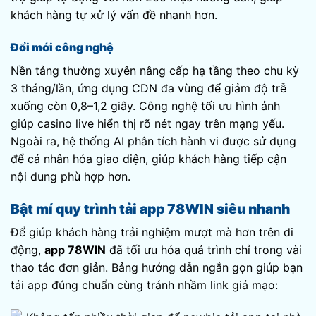
khách hàng tự xử lý vấn đề nhanh hơn.
Đổi mới công nghệ
Nền tảng thường xuyên nâng cấp hạ tầng theo chu kỳ
3 tháng/lần, ứng dụng CDN đa vùng để giảm độ trễ
xuống còn 0,8–1,2 giây. Công nghệ tối ưu hình ảnh
giúp casino live hiển thị rõ nét ngay trên mạng yếu.
Ngoài ra, hệ thống AI phân tích hành vi được sử dụng
để cá nhân hóa giao diện, giúp khách hàng tiếp cận
nội dung phù hợp hơn.
Bật mí quy trình tải app 78WIN siêu nhanh
Để giúp khách hàng trải nghiệm mượt mà hơn trên di
động,
app
78WIN
đã tối ưu hóa quá trình chỉ trong vài
thao tác đơn giản. Bảng hướng dẫn ngắn gọn giúp bạn
tải app đúng chuẩn cùng tránh nhầm link giả mạo: