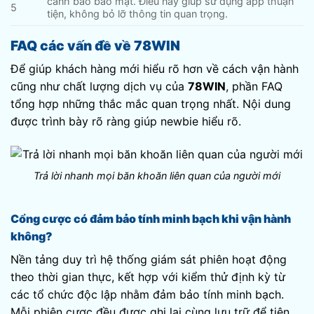
cảnh báo bảo mật. Điều này giúp sử dụng app thuận
5
tiện, không bỏ lỡ thông tin quan trọng.
FAQ các vấn đề về 78WIN
Để giúp khách hàng mới hiểu rõ hơn về cách vận hành
cũng như chất lượng dịch vụ của
78WIN
, phần FAQ
tổng hợp những thắc mắc quan trọng nhất. Nội dung
được trình bày rõ ràng giúp newbie hiểu rõ.
Trả lời nhanh mọi băn khoăn liên quan của người mới
Cổng cược có đảm bảo tính minh bạch khi vận hành
không?
Nền tảng duy trì hệ thống giám sát phiên hoạt động
theo thời gian thực, kết hợp với kiểm thử định kỳ từ
các tổ chức độc lập nhằm đảm bảo tính minh bạch.
Mỗi phiên cược đều được ghi lại cùng lưu trữ để tiện