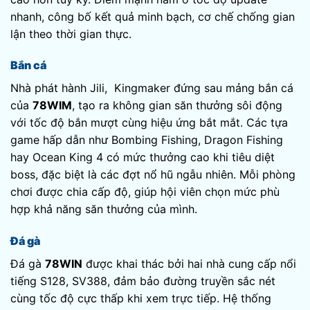
nhanh, công bố kết quả minh bạch, cơ chế chống gian
lận theo thời gian thực.
Bắn cá
Nhà phát hành Jili, Kingmaker đứng sau mảng bắn cá
của
78WIM
, tạo ra không gian săn thưởng sôi động
với tốc độ bắn mượt cùng hiệu ứng bắt mắt. Các tựa
game hấp dẫn như Bombing Fishing, Dragon Fishing
hay Ocean King 4 có mức thưởng cao khi tiêu diệt
boss, đặc biệt là các đợt nổ hũ ngẫu nhiên. Mỗi phòng
chơi được chia cấp độ, giúp hội viên chọn mức phù
hợp khả năng săn thưởng của mình.
Đá gà
Đá gà
78WIN
được khai thác bởi hai nhà cung cấp nổi
tiếng S128, SV388, đảm bảo đường truyền sắc nét
cùng tốc độ cực thấp khi xem trực tiếp. Hệ thống