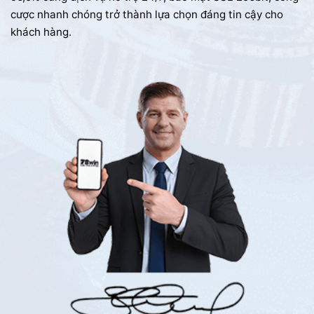
cược nhanh chóng trở thành lựa chọn đáng tin cậy cho
khách hàng.