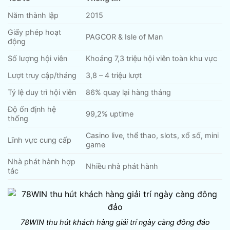
Năm thành lập
2015
Giấy phép hoạt
PAGCOR & Isle of Man
động
Số lượng hội viên
Khoảng 7,3 triệu hội viên toàn khu vực
Lượt truy cập/tháng
3,8 – 4 triệu lượt
Tỷ lệ duy trì hội viên
86% quay lại hàng tháng
Độ ổn định hệ
99,2% uptime
thống
Casino live, thể thao, slots, xổ số, mini
Lĩnh vực cung cấp
game
Nhà phát hành hợp
Nhiều nhà phát hành
tác
78WIN thu hút khách hàng giải trí ngày càng đông đảo