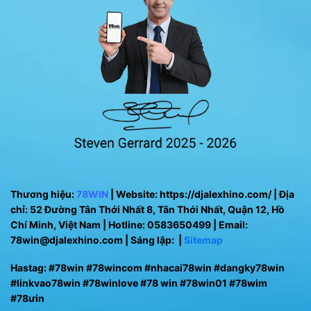
Thương hiệu:
78WIN
|
Website:
https://djalexhino.com/
| Địa
chỉ:
52 Đường Tân Thới Nhất 8, Tân Thới Nhất, Quận 12, Hồ
Chí Minh, Việt Nam
|
Hotline:
0583650499
|
Email:
78win@djalexhino.com |
Sáng lập: |
Sitemap
Hastag: #78win #78wincom #nhacai78win #dangky78win
#linkvao78win #78winlove #78 win #78win01 #78wim
#78ưin